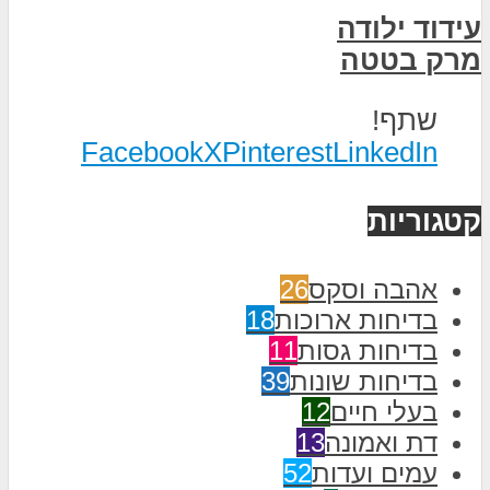
עידוד ילודה
מרק בטטה
שתף!
Facebook
X
Pinterest
LinkedIn
קטגוריות
אהבה וסקס
26
בדיחות ארוכות
18
בדיחות גסות
11
בדיחות שונות
39
בעלי חיים
12
דת ואמונה
13
עמים ועדות
52