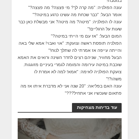
במטבח!"
עונה הפולניה: "מה קרה לך? מי פצצה? מה פצצה?"
אומר הבעל: "כבר שכחת מה עשינו כרגע במיטה?"
עונה לו הפולניה: "מיטה? מה מיטה? אני מבשלת כאן כבר
שעות על הרגליים!"
המום הבעל: "אז עם מי הייתי במיטה?"
הפולניה תופסת ראשה וצועקת: "אוי ואבוי! אמא שלי באה
והייתה עייפה אז אמרתי לה שתלך לנוח!"
הבעל מחוויר, שניהם רצים לחדר השינה ורואים את האמא
שוכבת במיטה עירומה והמומה לגמרי בעיניים מזוגגות.
צועקת הפולניה לאימה: "אמא! למה לא אמרת לו
משהו?!"
עונה האם בפליאה: "20 שנה אני לא מדברת איתו אז מה
פתאום שעכשיו אני אתחיל???"
עוד בדיחות מצחיקות