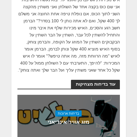
אני שם כוס בקצה אחד של השולחן ואני משתין מהקצה
השני לתוך הכוס, אם נופלת טיפה אחת החוצה אני משלם
לך 400 שקל, ואם לא אתה נותן לי 100 בסדר?" הברמן
חשב רגע והסכים, האיש מכירות שלף את איבר מינו
והתחיל להשתין לכל עבר, השתין על הבר השתין על
הבקבוקים השתין על המוזג על הקופה, והברמן צוחק,
בסוף האיש מוציא 400 שקל ונותן לברמן, הברמן אומר
לאיש "מה הרווחת מזה, מה אתה טיפש?" אומר לו איש
המכירות: "להיפך, התערבתי עם ל השולחן ממול על 400
שקל כל אחד שאני משתין עליך ועל הבר שלך ואתה צוחק".
עוד בדיחות מצחיקות
בדיחות ארוכות
מזג אוויר אינדיאני